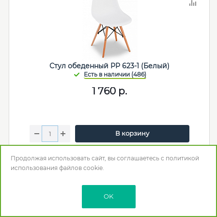
Стул обеденный PP 623-1 (Белый)
1 760
р.
В корзину
Мебельная фабрика
:
Китай +
Продолжая использовать сайт, вы соглашаетесь с
Макс. нагрузка (кг)
: 85
политикой
использования
файлов cookie.
Цвет
: Белый
Длина (мм)
: 460
Глубина (Ширина) (мм)
: 380
OK
Высота (мм)
: 820