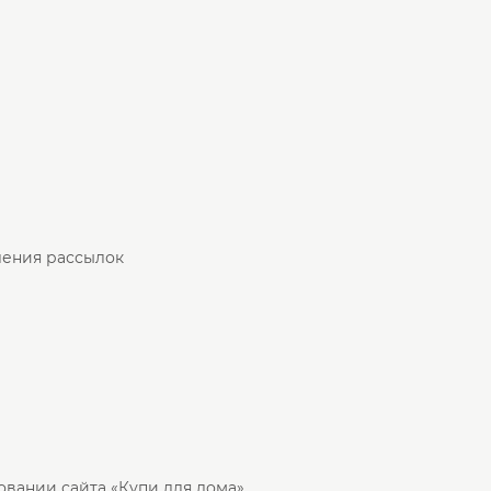
ления рассылок
овании сайта «Купи для дома»