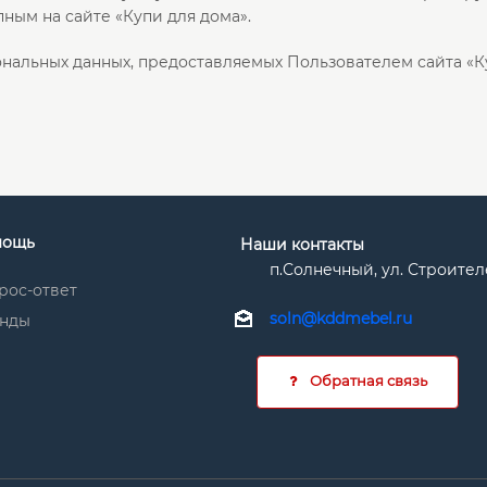
ным на сайте «Купи для дома».
нальных данных, предоставляемых Пользователем сайта «Ку
мощь
Наши контакты
п.Солнечный, ул. Строител
рос-ответ
soln@kddmebel.ru
нды
Обратная связь