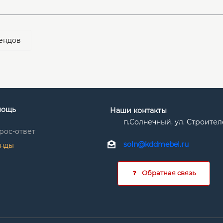
ендов
мощь
Наши контакты
п.Солнечный, ул. Строител
рос-ответ
soln@kddmebel.ru
нды
Обратная связь