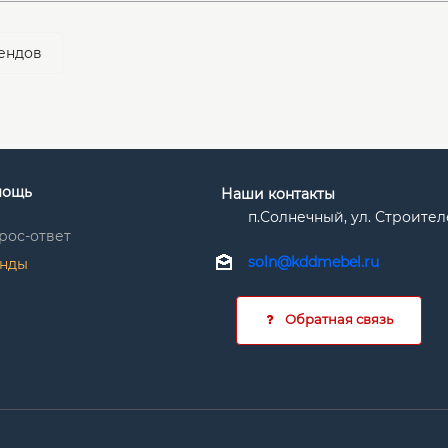
ендов
мощь
Наши контакты
п.Солнечный, ул. Строител
рос-ответ
soln@kddmebel.ru
нды
Обратная связь